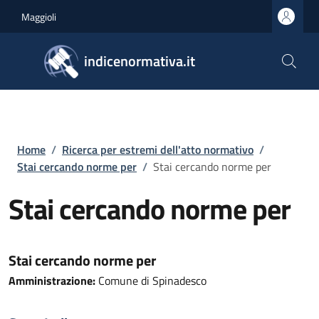
Salta al contenuto principale
Skip to footer content
Maggioli
indicenormativa.it
Briciole di pane
Home
/
Ricerca per estremi dell'atto normativo
/
Stai cercando norme per
/
Stai cercando norme per
Stai cercando norme per
Stai cercando norme per
Amministrazione:
Comune di Spinadesco