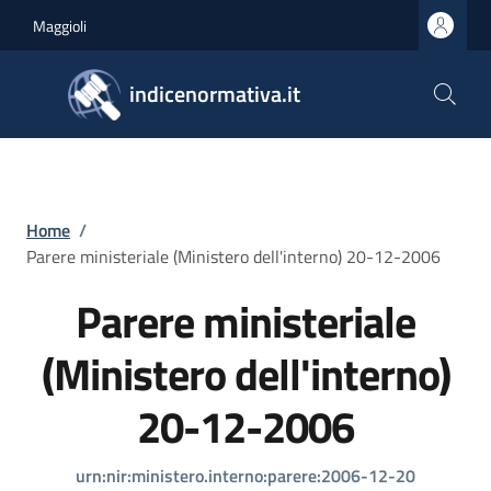
Salta al contenuto principale
Skip to footer content
Maggioli
indicenormativa.it
Briciole di pane
Home
/
Parere ministeriale (Ministero dell'interno) 20-12-2006
Parere ministeriale
(Ministero dell'interno)
20-12-2006
urn:nir:ministero.interno:parere:2006-12-20