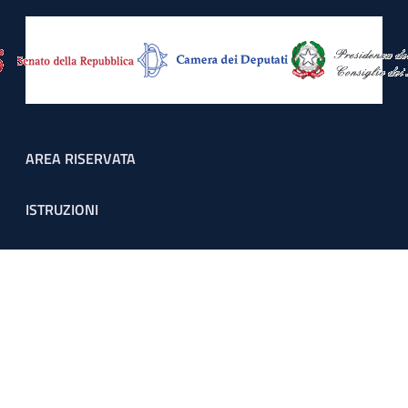
Footer menu
AREA RISERVATA
ISTRUZIONI