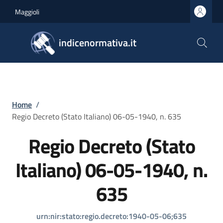
Salta al contenuto principale
Skip to footer content
Maggioli
indicenormativa.it
Briciole di pane
Home
/
Regio Decreto (Stato Italiano) 06-05-1940, n. 635
Regio Decreto (Stato
Italiano) 06-05-1940, n.
635
urn:nir:stato:regio.decreto:1940-05-06;635