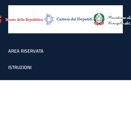
Footer menu
AREA RISERVATA
ISTRUZIONI