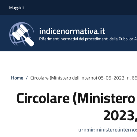
Salta al contenuto principale
Skip to footer content
Maggioli
indicenormativa.it
Riferimenti normativi dei procedimenti della Pubblica
Briciole di pane
Home
/
Circolare (Ministero dell'interno) 05-05-2023, n. 6
Circolare (Ministero
2023,
urn:nir:ministero.intern