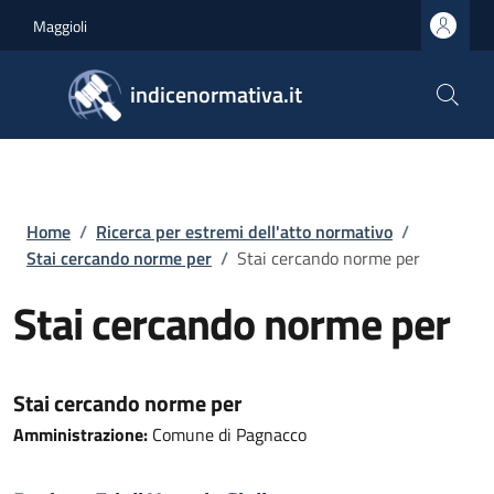
Salta al contenuto principale
Skip to footer content
Maggioli
indicenormativa.it
Briciole di pane
Home
/
Ricerca per estremi dell'atto normativo
/
Stai cercando norme per
/
Stai cercando norme per
Stai cercando norme per
Stai cercando norme per
Amministrazione:
Comune di Pagnacco