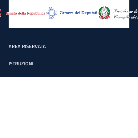
Footer menu
AREA RISERVATA
ISTRUZIONI