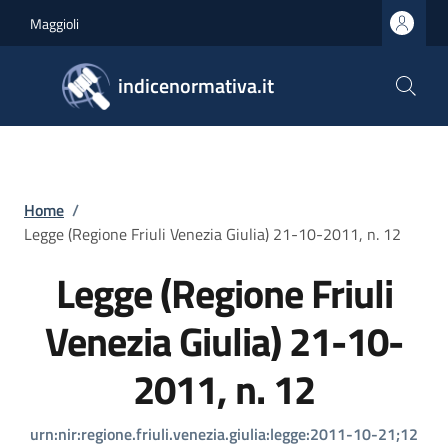
Salta al contenuto principale
Skip to footer content
Maggioli
indicenormativa.it
Briciole di pane
Home
/
Legge (Regione Friuli Venezia Giulia) 21-10-2011, n. 12
Legge (Regione Friuli
Venezia Giulia) 21-10-
2011, n. 12
urn:nir:regione.friuli.venezia.giulia:legge:2011-10-21;12