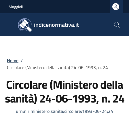
Salta al contenuto principale
Skip to footer content
Maggioli
indicenormativa.it
Briciole di pane
Home
/
Circolare (Ministero della sanità) 24-06-1993, n. 24
Circolare (Ministero della
sanità) 24-06-1993, n. 24
urn:nir:ministero.sanita:circolare:1993-06-24;24