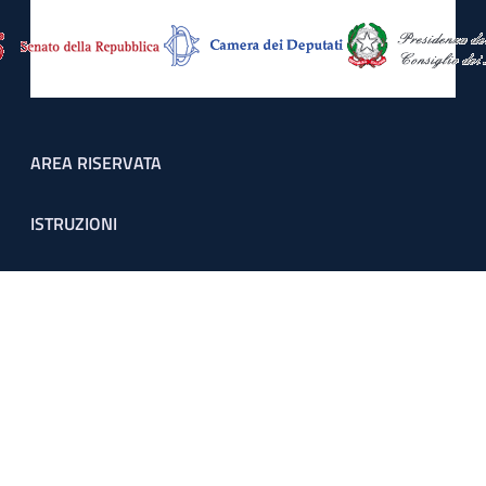
Footer menu
AREA RISERVATA
ISTRUZIONI