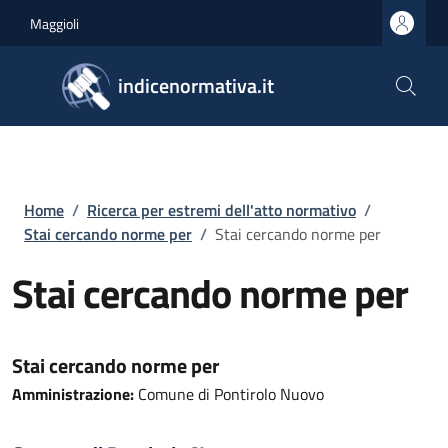
Salta al contenuto principale
Skip to footer content
Maggioli
indicenormativa.it
Briciole di pane
Home
/
Ricerca per estremi dell'atto normativo
/
Stai cercando norme per
/
Stai cercando norme per
Stai cercando norme per
Stai cercando norme per
Amministrazione:
Comune di Pontirolo Nuovo