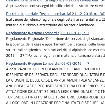
Deliberazione della Giunta Regionale (Regione Lombardia) 1
Approvazione contrassegni Identificativi delle strutture ricett
Decreto dirigenziale (Regione Lombardia) 21-12-2016, n. 136
Istituzione dell’elenco regionale degli ostelli ai sensi dell’art.
materia di turismo e attrattività del territorio lombardo.
Regolamento (Regione Lombardia) 05-08-2016, n. 7
Regolamento Regionale “Definizione dei servizi, degli standard q
la gioventù, delle case e appartamenti per vacanze, delle fores
strutturali ed igienico - sanitari dei rifugi alpinistici ed escur
2015, n. 27 "(Politiche regionali in materia di turismo e attratt
Regolamento (Regione Lombardia) 05-08-2016, n. 7
APPROVAZIONE DEL REGOLAMENTO RECANTE “MODIFICHE A
(DEFINIZIONE DEI SERVIZI, DEGLI STANDARD QUALITATIVI E
LA GIOVENTÙ, DELLE CASE E APPARTAMENTI PER VACANZE,
AND BREAKFAST E REQUISITI STRUTTURALI ED IGIENICO - SAN
ATTUAZIONE DELL'ART. 37 DELLA LEGGE REGIONALE 1° OTTO
TURISMO E ATTRATTIVITÀ DEL TERRITORIO LOMBARDO)). DEFI
ALLOGGI DATI IN LOCAZIONE PER FINALITÀ TURISTICHE” - 