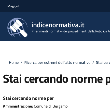
Salta al contenuto principale
Skip to footer content
Maggioli
indicenormativa.it
Riferimenti normativi dei procedimenti della Pubblica
Briciole di pane
Home
/
Ricerca per estremi dell'atto normativo
/
Stai ce
Stai cercando norme 
Stai cercando norme per
Amministrazione:
Comune di Bergamo