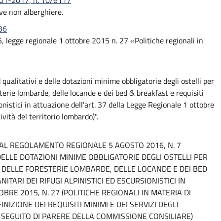
6-01-2017, n. 10/6117
ive non alberghiere.
36
 25, legge regionale 1 ottobre 2015 n. 27 «Politiche regionali in
ualitativi e delle dotazioni minime obbligatorie degli ostelli per
terie lombarde, delle locande e dei bed & breakfast e requisiti
sionistici in attuazione dell'art. 37 della Legge Regionale 1 ottobre
ività del territorio lombardo)".
L REGOLAMENTO REGIONALE 5 AGOSTO 2016, N. 7
 DELLE DOTAZIONI MINIME OBBLIGATORIE DEGLI OSTELLI PER
 DELLE FORESTERIE LOMBARDE, DELLE LOCANDE E DEI BED
ITARI DEI RIFUGI ALPINISTICI ED ESCURSIONISTICI IN
BRE 2015, N. 27 (POLITICHE REGIONALI IN MATERIA DI
NIZIONE DEI REQUISITI MINIMI E DEI SERVIZI DEGLI
(A SEGUITO DI PARERE DELLA COMMISSIONE CONSILIARE)