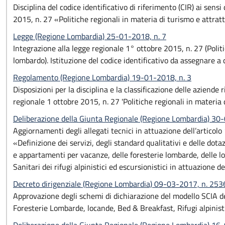
Disciplina del codice identificativo di riferimento (CIR) ai sens
2015, n. 27 «Politiche regionali in materia di turismo e attratt
Legge (Regione Lombardia) 25-01-2018, n. 7
Integrazione alla legge regionale 1° ottobre 2015, n. 27 (Politic
lombardo). Istituzione del codice identificativo da assegnare 
Regolamento (Regione Lombardia) 19-01-2018, n. 3
Disposizioni per la disciplina e la classificazione delle aziende r
regionale 1 ottobre 2015, n. 27 'Politiche regionali in materia d
Deliberazione della Giunta Regionale (Regione Lombardia) 3
Aggiornamenti degli allegati tecnici in attuazione dell’artico
«Definizione dei servizi, degli standard qualitativi e delle dota
e appartamenti per vacanze, delle foresterie lombarde, delle loc
Sanitari dei rifugi alpinistici ed escursionistici in attuazione d
Decreto dirigenziale (Regione Lombardia) 09-03-2017, n. 253
Approvazione degli schemi di dichiarazione del modello SCIA del
Foresterie Lombarde, locande, Bed & Breakfast, Rifugi alpinistic