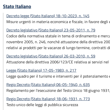
Stato Italiano
Decreto legge (Stato Italiano) 18-10-2023, n. 145
Misure urgenti in materia economica e fiscale, in favore degli ent
Decreto legislativo (Stato Italiano) 23-05-2011, n. 79
Codice della normativa statale in tema di ordinamento e mercat
novembre 2005, n. 246, nonché attuazione della direttiva 2008
relativi ai prodotti per le vacanze di lungo termine, contratti d
Decreto legislativo (Stato Italiano) 26-03-2010, n. 59
Attuazione della direttiva 2006/123/CE relativa ai servizi nel
Legge (Stato Italiano) 17-05-1983, n. 217
Legge quadro per il turismo e interventi per il potenziamento e 
Regio Decreto (Stato Italiano) 06-05-1940, n. 635
Regolamento per l'esecuzione del Testo Unico 18 giugno 1931, 
Regio Decreto (Stato Italiano) 18-06-1931, n. 773
Testo unico delle leggi di pubblica sicurezza