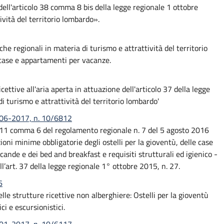
i dell'articolo 38 comma 8 bis della legge regionale 1 ottobre
ività del territorio lombardo».
he regionali in materia di turismo e attrattività del territorio
a case e appartamenti per vacanze.
icettive all'aria aperta in attuazione dell'articolo 37 della legge
i turismo e attrattività del territorio lombardo'
0-06-2017, n. 10/6812
lo 11 comma 6 del regolamento regionale n. 7 del 5 agosto 2016
zioni minime obbligatorie degli ostelli per la gioventù, delle case
ande e dei bed and breakfast e requisiti strutturali ed igienico -
ell’art. 37 della legge regionale 1° ottobre 2015, n. 27.
6
le strutture ricettive non alberghiere: Ostelli per la gioventù
i e escursionistici.