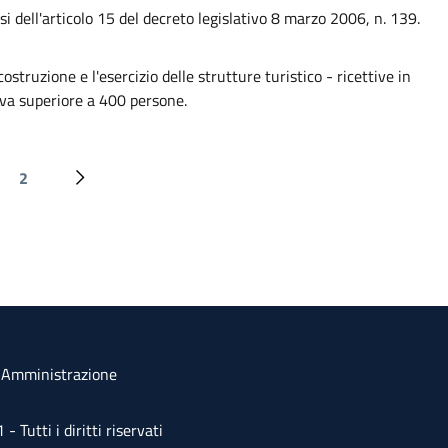
 dell'articolo 15 del decreto legislativo 8 marzo 2006, n. 139.
struzione e l'esercizio delle strutture turistico - ricettive in
ttiva superiore a 400 persone.
Paginazione
2
edente
na attuale
Page
Pagina successiva
a Amministrazione
Tutti i diritti riservati