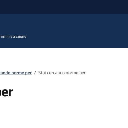
 Amministrazione
rcando norme per
/
Stai cercando norme per
per