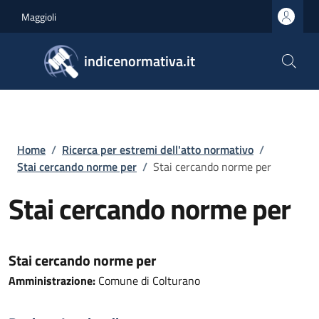
Salta al contenuto principale
Skip to footer content
Maggioli
indicenormativa.it
Briciole di pane
Home
/
Ricerca per estremi dell'atto normativo
/
Stai cercando norme per
/
Stai cercando norme per
Stai cercando norme per
Stai cercando norme per
Amministrazione:
Comune di Colturano