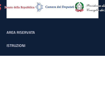
Footer menu
AREA RISERVATA
ISTRUZIONI