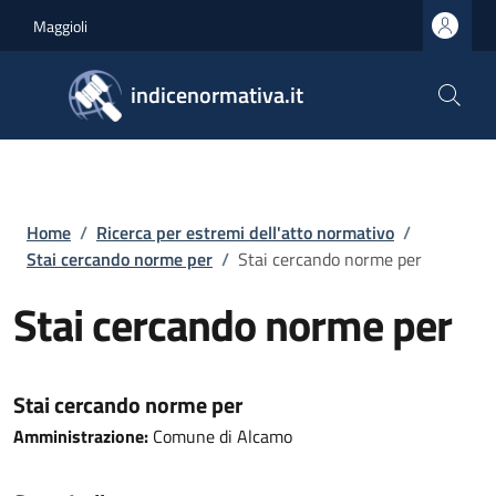
Salta al contenuto principale
Skip to footer content
Maggioli
indicenormativa.it
Briciole di pane
Home
/
Ricerca per estremi dell'atto normativo
/
Stai cercando norme per
/
Stai cercando norme per
Stai cercando norme per
Stai cercando norme per
Amministrazione:
Comune di Alcamo