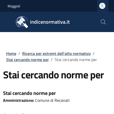
Salta al contenuto principale
Skip to footer content
Maggioli
indicenormativa.it
Briciole di pane
Home
/
Ricerca per estremi dell'atto normativo
/
Stai cercando norme per
/
Stai cercando norme per
Stai cercando norme per
Stai cercando norme per
Amministrazione:
Comune di Recanati