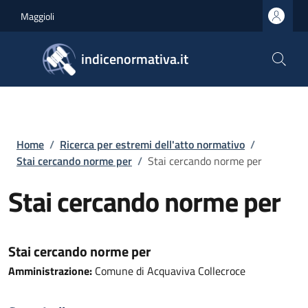
Salta al contenuto principale
Skip to footer content
Maggioli
indicenormativa.it
Briciole di pane
Home
/
Ricerca per estremi dell'atto normativo
/
Stai cercando norme per
/
Stai cercando norme per
Stai cercando norme per
Stai cercando norme per
Amministrazione:
Comune di Acquaviva Collecroce