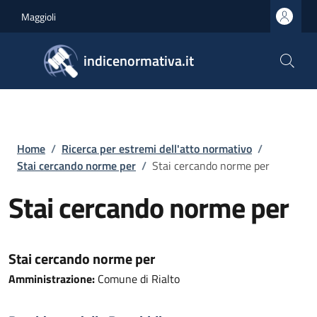
Salta al contenuto principale
Skip to footer content
Maggioli
indicenormativa.it
Briciole di pane
Home
/
Ricerca per estremi dell'atto normativo
/
Stai cercando norme per
/
Stai cercando norme per
Stai cercando norme per
Stai cercando norme per
Amministrazione:
Comune di Rialto