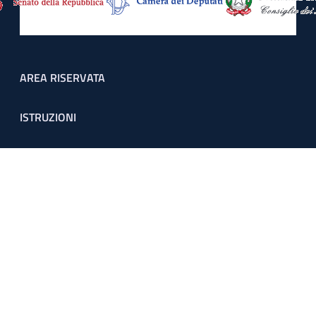
Footer menu
AREA RISERVATA
ISTRUZIONI