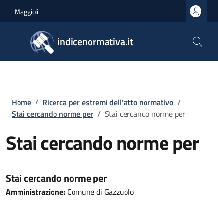
Salta al contenuto principale
Skip to footer content
Maggioli
indicenormativa.it
Briciole di pane
Home
/
Ricerca per estremi dell'atto normativo
/
Stai cercando norme per
/
Stai cercando norme per
Stai cercando norme per
Stai cercando norme per
Amministrazione:
Comune di Gazzuolo