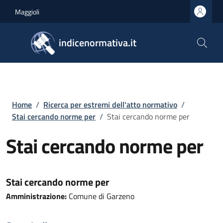
Salta al contenuto principale
Skip to footer content
Maggioli
indicenormativa.it
Briciole di pane
Home
/
Ricerca per estremi dell'atto normativo
/
Stai cercando norme per
/
Stai cercando norme per
Stai cercando norme per
Stai cercando norme per
Amministrazione:
Comune di Garzeno