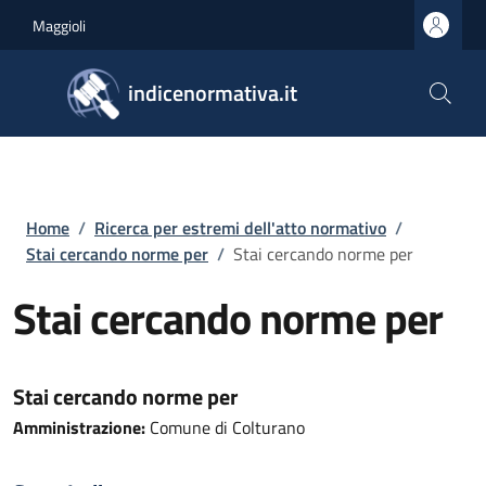
Salta al contenuto principale
Skip to footer content
Maggioli
indicenormativa.it
Briciole di pane
Home
/
Ricerca per estremi dell'atto normativo
/
Stai cercando norme per
/
Stai cercando norme per
Stai cercando norme per
Stai cercando norme per
Amministrazione:
Comune di Colturano