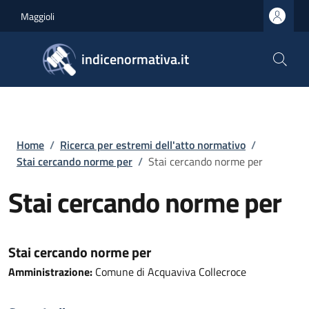
Salta al contenuto principale
Skip to footer content
Maggioli
indicenormativa.it
Briciole di pane
Home
/
Ricerca per estremi dell'atto normativo
/
Stai cercando norme per
/
Stai cercando norme per
Stai cercando norme per
Stai cercando norme per
Amministrazione:
Comune di Acquaviva Collecroce