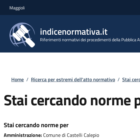
Salta al contenuto principale
Skip to footer content
Maggioli
indicenormativa.it
Riferimenti normativi dei procedimenti della Pubblica
Briciole di pane
Home
/
Ricerca per estremi dell'atto normativo
/
Stai ce
Stai cercando norme 
Stai cercando norme per
Amministrazione:
Comune di Castelli Calepio