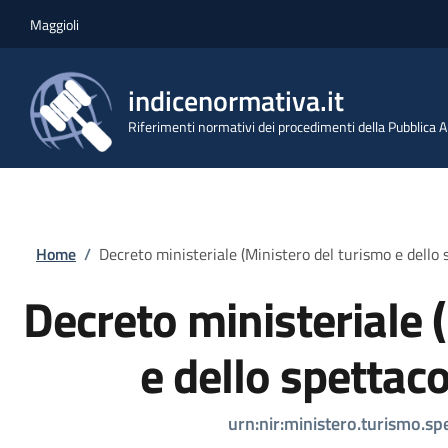
Salta al contenuto principale
Skip to footer content
Maggioli
indicenormativa.it
Riferimenti normativi dei procedimenti della Pubblica
Briciole di pane
Home
/
Decreto ministeriale (Ministero del turismo e dell
Decreto ministeriale 
e dello spettac
urn:nir:ministero.turismo.s