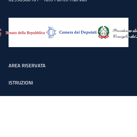
Footer menu
AREA RISERVATA
ISTRUZIONI