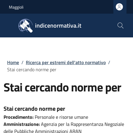
Salta al contenuto principale
Skip to footer content
Maggioli
indicenormativa.it
Briciole di pane
Home
/
Ricerca per estremi dell'atto normativo
/
Stai cercando norme per
Stai cercando norme per
Stai cercando norme per
Procedimento:
Personale e risorse umane
Amministrazione:
Agenzia per la Rappresentanza Negoziale
delle Pubbliche Amministrazioni ARAN