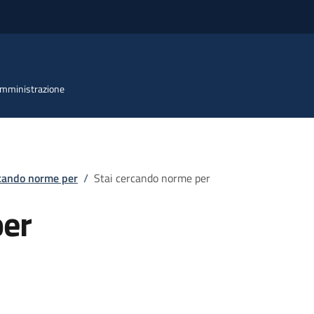
 Amministrazione
rcando norme per
/
Stai cercando norme per
per