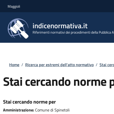
Salta al contenuto principale
Skip to footer content
Maggioli
indicenormativa.it
Riferimenti normativi dei procedimenti della Pubblica
Briciole di pane
Home
/
Ricerca per estremi dell'atto normativo
/
Stai ce
Stai cercando norme 
Stai cercando norme per
Amministrazione:
Comune di Spinetoli