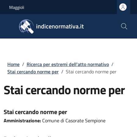
Salta al contenuto principale
Skip to footer content
Maggioli
indicenormativa.it
Briciole di pane
Home
/
Ricerca per estremi dell'atto normativo
/
Stai cercando norme per
/
Stai cercando norme per
Stai cercando norme per
Stai cercando norme per
Amministrazione:
Comune di Casorate Sempione