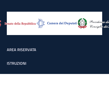
Footer menu
AREA RISERVATA
ISTRUZIONI