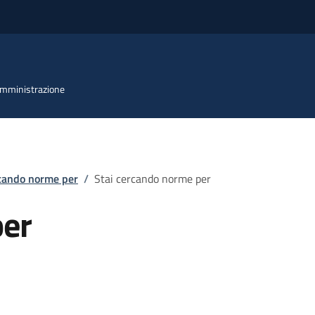
 Amministrazione
rcando norme per
/
Stai cercando norme per
per