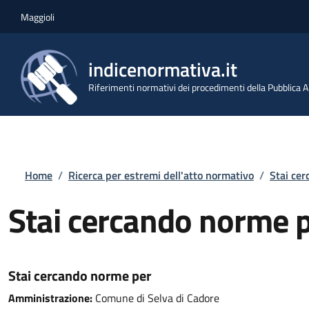
Salta al contenuto principale
Skip to footer content
Maggioli
indicenormativa.it
Riferimenti normativi dei procedimenti della Pubblica
Briciole di pane
Home
/
Ricerca per estremi dell'atto normativo
/
Stai ce
Stai cercando norme 
Stai cercando norme per
Amministrazione:
Comune di Selva di Cadore