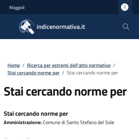
Salta al contenuto principale
Skip to footer content
Maggioli
indicenormativa.it
Briciole di pane
Home
/
Ricerca per estremi dell'atto normativo
/
Stai cercando norme per
/
Stai cercando norme per
Stai cercando norme per
Stai cercando norme per
Amministrazione:
Comune di Santo Stefano del Sole