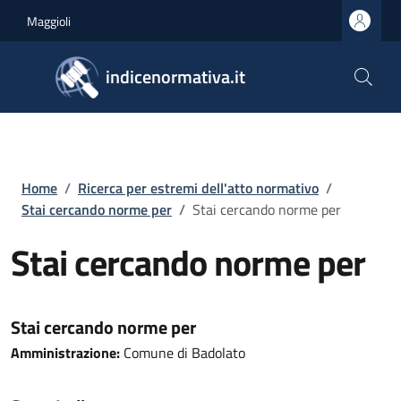
Salta al contenuto principale
Skip to footer content
Maggioli
indicenormativa.it
Briciole di pane
Home
/
Ricerca per estremi dell'atto normativo
/
Stai cercando norme per
/
Stai cercando norme per
Stai cercando norme per
Stai cercando norme per
Amministrazione:
Comune di Badolato