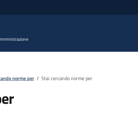
 Amministrazione
rcando norme per
/
Stai cercando norme per
per