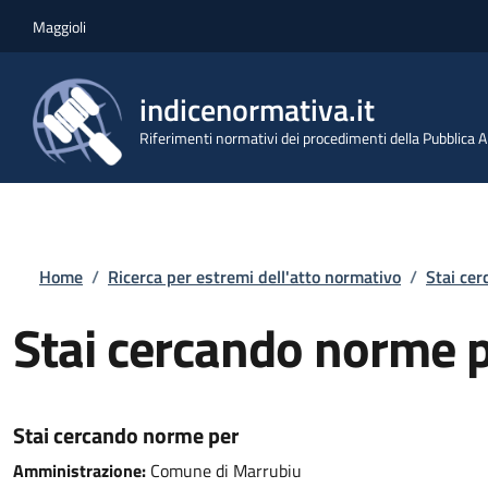
Salta al contenuto principale
Skip to footer content
Maggioli
indicenormativa.it
Riferimenti normativi dei procedimenti della Pubblica
Briciole di pane
Home
/
Ricerca per estremi dell'atto normativo
/
Stai ce
Stai cercando norme 
Stai cercando norme per
Amministrazione:
Comune di Marrubiu