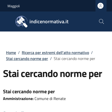
Salta al contenuto principale
Skip to footer content
Maggioli
indicenormativa.it
Briciole di pane
Home
/
Ricerca per estremi dell'atto normativo
/
Stai cercando norme per
/
Stai cercando norme per
Stai cercando norme per
Stai cercando norme per
Amministrazione:
Comune di Renate