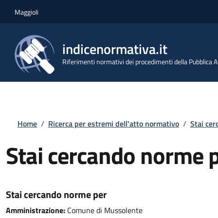
Salta al contenuto principale
Skip to footer content
Maggioli
indicenormativa.it
Riferimenti normativi dei procedimenti della Pubblica
Briciole di pane
Home
/
Ricerca per estremi dell'atto normativo
/
Stai ce
Stai cercando norme 
Stai cercando norme per
Amministrazione:
Comune di Mussolente