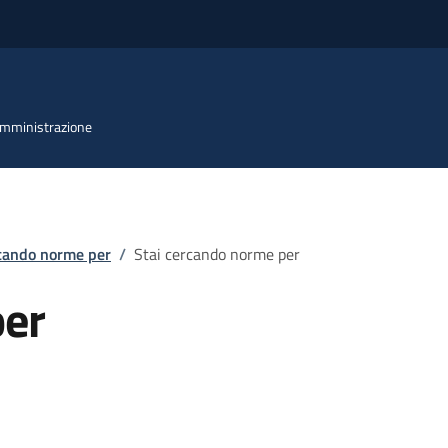
 Amministrazione
rcando norme per
/
Stai cercando norme per
per