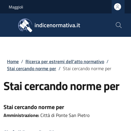
Salta al contenuto principale
Skip to footer content
Maggioli
indicenormativa.it
Briciole di pane
Home
/
Ricerca per estremi dell'atto normativo
/
Stai cercando norme per
/
Stai cercando norme per
Stai cercando norme per
Stai cercando norme per
Amministrazione:
Città di Ponte San Pietro