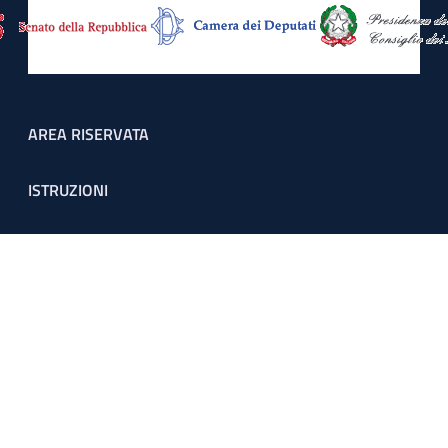
Footer menu
AREA RISERVATA
ISTRUZIONI