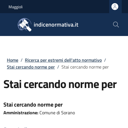
Salta al contenuto principale
Skip to footer content
Maggioli
indicenormativa.it
Briciole di pane
Home
/
Ricerca per estremi dell'atto normativo
/
Stai cercando norme per
/
Stai cercando norme per
Stai cercando norme per
Stai cercando norme per
Amministrazione:
Comune di Sorano