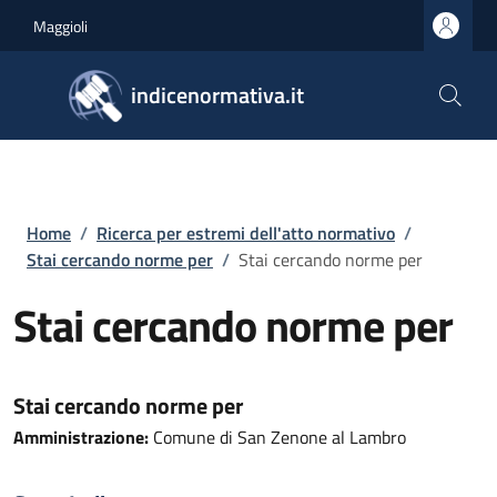
Salta al contenuto principale
Skip to footer content
Maggioli
indicenormativa.it
Briciole di pane
Home
/
Ricerca per estremi dell'atto normativo
/
Stai cercando norme per
/
Stai cercando norme per
Stai cercando norme per
Stai cercando norme per
Amministrazione:
Comune di San Zenone al Lambro