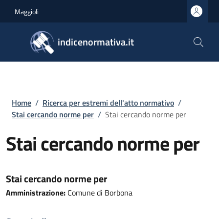
Salta al contenuto principale
Skip to footer content
Maggioli
indicenormativa.it
Briciole di pane
Home
/
Ricerca per estremi dell'atto normativo
/
Stai cercando norme per
/
Stai cercando norme per
Stai cercando norme per
Stai cercando norme per
Amministrazione:
Comune di Borbona