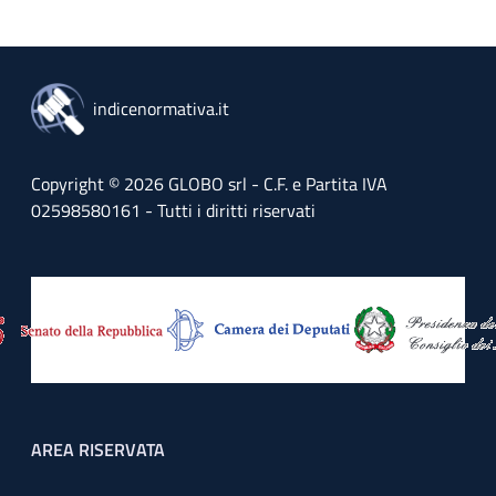
indicenormativa.it
Copyright © 2026 GLOBO srl - C.F. e Partita IVA
02598580161 - Tutti i diritti riservati
Footer menu
AREA RISERVATA