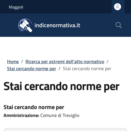
Salta al contenuto principale
Skip to footer content
Maggioli
indicenormativa.it
Briciole di pane
Home
/
Ricerca per estremi dell'atto normativo
/
Stai cercando norme per
/
Stai cercando norme per
Stai cercando norme per
Stai cercando norme per
Amministrazione:
Comune di Treviglio