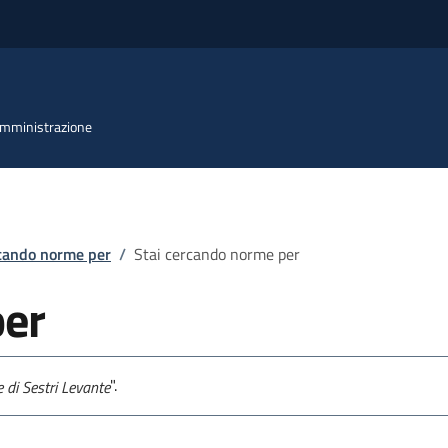
 Amministrazione
rcando norme per
/
Stai cercando norme per
per
".
di Sestri Levante