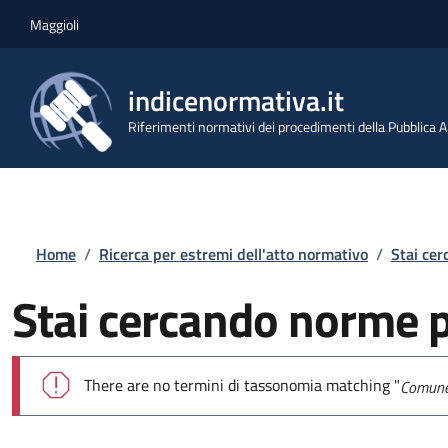
Salta al contenuto principale
Skip to footer content
Maggioli
indicenormativa.it
Riferimenti normativi dei procedimenti della Pubblica
Briciole di pane
Home
/
Ricerca per estremi dell'atto normativo
/
Stai ce
Stai cercando norme 
Messaggio di errore
There are no termini di tassonomia matching "
Comune 