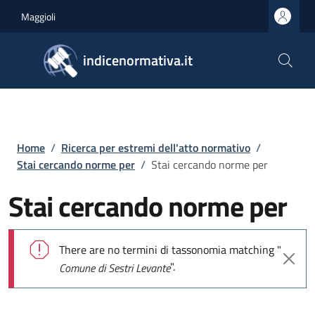
Salta al contenuto principale
Skip to footer content
Maggioli
indicenormativa.it
Briciole di pane
Home
/
Ricerca per estremi dell'atto normativo
/
Stai cercando norme per
/
Stai cercando norme per
Stai cercando norme per
Messaggio di errore
There are no termini di tassonomia matching "
".
Comune di Sestri Levante