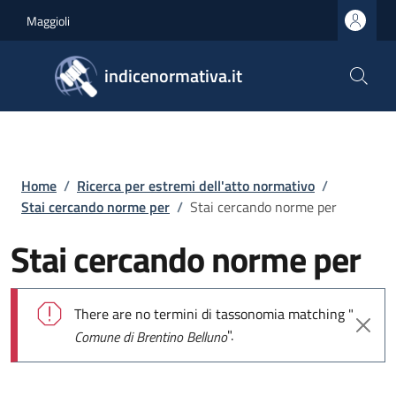
Salta al contenuto principale
Skip to footer content
Maggioli
indicenormativa.it
Briciole di pane
Home
/
Ricerca per estremi dell'atto normativo
/
Stai cercando norme per
/
Stai cercando norme per
Stai cercando norme per
Messaggio di errore
There are no termini di tassonomia matching "
".
Comune di Brentino Belluno