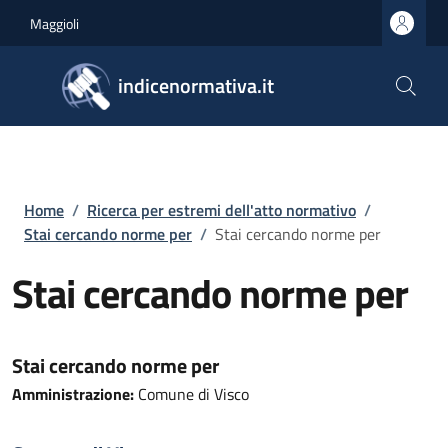
Salta al contenuto principale
Skip to footer content
Maggioli
indicenormativa.it
Briciole di pane
Home
/
Ricerca per estremi dell'atto normativo
/
Stai cercando norme per
/
Stai cercando norme per
Stai cercando norme per
Stai cercando norme per
Amministrazione:
Comune di Visco