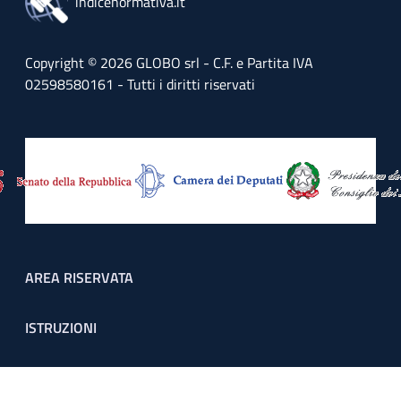
indicenormativa.it
Copyright © 2026 GLOBO srl - C.F. e Partita IVA
02598580161 - Tutti i diritti riservati
Footer menu
AREA RISERVATA
ISTRUZIONI