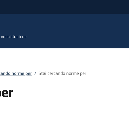
 Amministrazione
rcando norme per
/
Stai cercando norme per
per