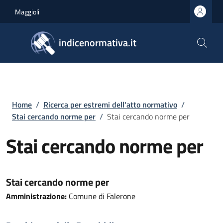
Salta al contenuto principale
Skip to footer content
Maggioli
indicenormativa.it
Briciole di pane
Home
/
Ricerca per estremi dell'atto normativo
/
Stai cercando norme per
/
Stai cercando norme per
Stai cercando norme per
Stai cercando norme per
Amministrazione:
Comune di Falerone