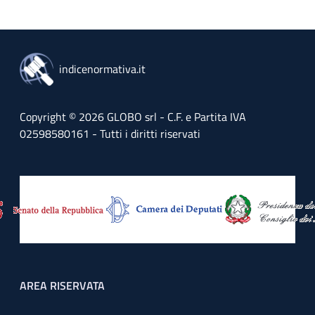
indicenormativa.it
Copyright © 2026 GLOBO srl - C.F. e Partita IVA
02598580161 - Tutti i diritti riservati
Footer menu
AREA RISERVATA