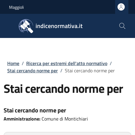
Salta al contenuto principale
Skip to footer content
Maggioli
indicenormativa.it
Briciole di pane
Home
/
Ricerca per estremi dell'atto normativo
/
Stai cercando norme per
/
Stai cercando norme per
Stai cercando norme per
Stai cercando norme per
Amministrazione:
Comune di Montichiari