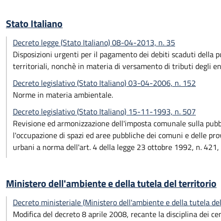
Stato Italiano
Decreto legge (Stato Italiano) 08-04-2013, n. 35
Disposizioni urgenti per il pagamento dei debiti scaduti della pu
territoriali, nonchè in materia di versamento di tributi degli ent
Decreto legislativo (Stato Italiano) 03-04-2006, n. 152
Norme in materia ambientale.
Decreto legislativo (Stato Italiano) 15-11-1993, n. 507
Revisione ed armonizzazione dell'imposta comunale sulla pubblici
l'occupazione di spazi ed aree pubbliche dei comuni e delle prov
urbani a norma dell'art. 4 della legge 23 ottobre 1992, n. 421, 
Ministero dell'ambiente e della tutela del territorio
Decreto ministeriale (Ministero dell'ambiente e della tutela d
Modifica del decreto 8 aprile 2008, recante la disciplina dei cent