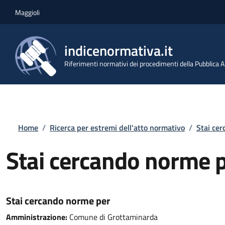
Salta al contenuto principale
Skip to footer content
Maggioli
indicenormativa.it
Riferimenti normativi dei procedimenti della Pubblica
Briciole di pane
Home
/
Ricerca per estremi dell'atto normativo
/
Stai ce
Stai cercando norme 
Stai cercando norme per
Amministrazione:
Comune di Grottaminarda