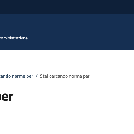
 Amministrazione
rcando norme per
/
Stai cercando norme per
per