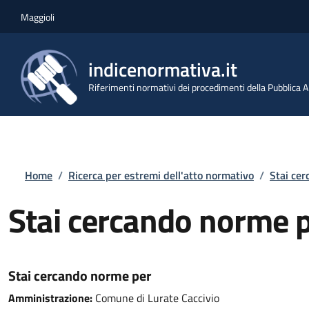
Salta al contenuto principale
Skip to footer content
Maggioli
indicenormativa.it
Riferimenti normativi dei procedimenti della Pubblica
Briciole di pane
Home
/
Ricerca per estremi dell'atto normativo
/
Stai ce
Stai cercando norme 
Stai cercando norme per
Amministrazione:
Comune di Lurate Caccivio