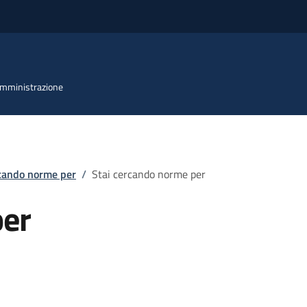
 Amministrazione
rcando norme per
/
Stai cercando norme per
per