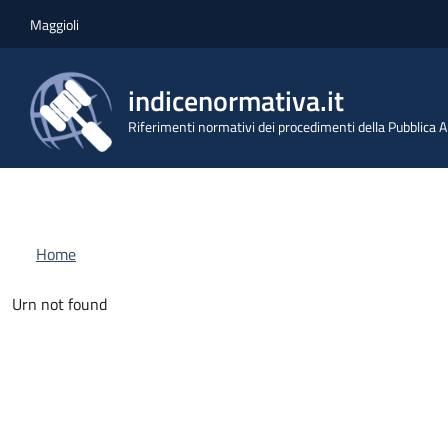
Salta al contenuto principale
Skip to footer content
Maggioli
indicenormativa.it
Riferimenti normativi dei procedimenti della Pubblica
Briciole di pane
Home
Urn not found