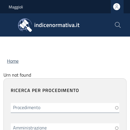
Salta al contenuto principale
Skip to footer content
Maggioli
indicenormativa.it
Briciole di pane
Home
Urn not found
RICERCA PER PROCEDIMENTO
Procedimento
Amministrazione