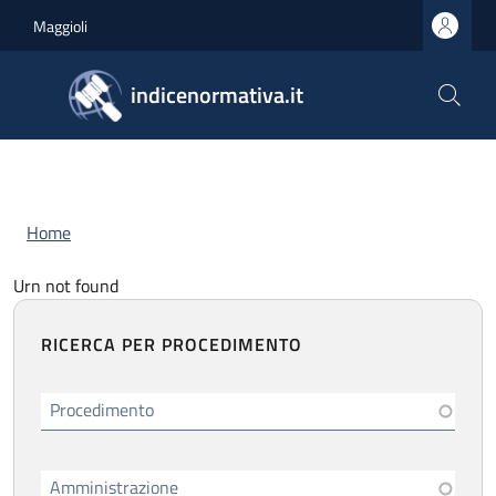
Salta al contenuto principale
Skip to footer content
Maggioli
indicenormativa.it
Briciole di pane
Home
Urn not found
RICERCA PER PROCEDIMENTO
Procedimento
Amministrazione