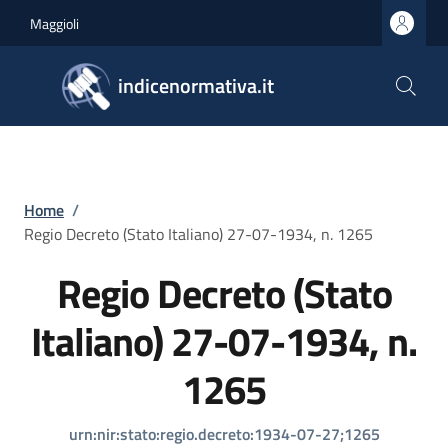
Salta al contenuto principale
Skip to footer content
Maggioli
indicenormativa.it
Briciole di pane
Home
/
Regio Decreto (Stato Italiano) 27-07-1934, n. 1265
Regio Decreto (Stato
Italiano) 27-07-1934, n.
1265
urn:nir:stato:regio.decreto:1934-07-27;1265