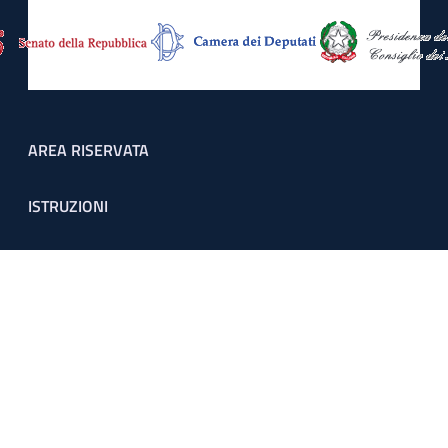
Footer menu
AREA RISERVATA
ISTRUZIONI