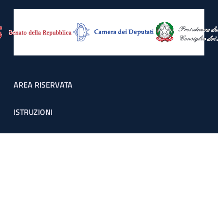
Footer menu
AREA RISERVATA
ISTRUZIONI